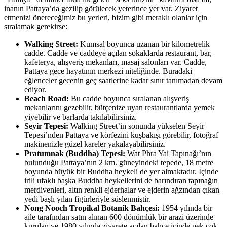
inanın Pattaya’da gezilip görülecek yeterince yer var. Ziyaret
etmenizi önereceğimiz bu yerleri, bizim gibi meraklı olanlar için
sıralamak gerekirse:
Walking Street:
Kumsal boyunca uzanan bir kilometrelik
cadde. Cadde ve caddeye açılan sokaklarda restaurant, bar,
kafeterya, alışveriş mekanları, masaj salonları var. Cadde,
Pattaya gece hayatının merkezi niteliğinde. Buradaki
eğlenceler gecenin geç saatlerine kadar sınır tanımadan devam
ediyor.
Beach Road:
Bu cadde boyunca sıralanan alışveriş
mekanlarını gezebilir, bütçenize uyan restaurantlarda yemek
yiyebilir ve barlarda takılabilirsiniz.
Seyir Tepesi:
Walking Street’in sonunda yükselen Seyir
Tepesi’nden Pattaya ve körfezini kuşbakışı görebilir, fotoğraf
makinenizle güzel kareler yakalayabilirsiniz.
Pratumnak (Buddha) Tepesi:
Wat Phra Yai Tapınağı’nın
bulunduğu Pattaya’nın 2 km. güneyindeki tepede, 18 metre
boyunda büyük bir Buddha heykeli de yer almaktadır. İçinde
irili ufaklı başka Buddha heykellerini de barındıran tapınağın
merdivenleri, altın renkli ejderhalar ve ejderin ağzından çıkan
yedi başlı yılan figürleriyle süslenmiştir.
Nong Nooch Tropikal Botanik Bahçesi:
1954 yılında bir
aile tarafından satın alınan 600 dönümlük bir arazi üzerinde
kurulan ve 1980 yılında ziyarete açılan bahçe içinde pek çok