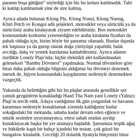
paranın boşa gittiğini” söylediği için biz bu turlara katılmadık. Tabi
ki katılıp katılmamak yine de size kalmış.
Ayrıca adada bulunan Klong Plu, Klong Nonsi, Klong Nueng,
Khiri Petch ve Kongoi adlı şelaleleri, motosiklet veya sürücülü ya da
sürücüsüz araba kiralayarak ziyaret edebilirsiniz. Ben motosiklet
konusundaki korkumu yenemediğim ve araba kiralama fiyatları da
pahalı olduğu için, bizim böyle bir şansımız olamadı. Bunlar dışında
tek başınıza ya da gurup olarak doğa yürüyüşü yapabilir, balık
avcılığı, dalış ve yemek kurslarına katılabilirsiniz. Ayrıca adanın
özellikle Lonely Plajı’nda; hiçbir elektrikli alet kullanılmadan
geleneksel “Bambu Dövmesi” yapılmakta. Normal dövmelere göre
biraz daha pahalı olduğu bilgisini aldığımız bu dövmeyi denemek
istesek de, hijyen konusundaki kaygılarımız nedeniyle denemekten
vazgeçtik.
Yukarıda da belirttiğim gibi biz bu plajlar arasında genellikle sırt
çantalı gezginlerin konakladığı Haad Tha Nam yani Lonely (Yalnız)
Plajı’nı tercih ettik. Adaya vardığımız ilk gün yorgunluk ve havanın
kararması nedeniyle konaklamak zorunda kaldığımız barlar
sokağındaki bir mekanda, sabaha kadar devam eden eğlence ve
müzik sesinden uyuyamayınca, ertesi sabah oradan ayrılıp
konaklayacak başka bir yer aramaya başladık. Şansımıza tropik ağaç
ve bitkilerle kaplı bir bahçe içindeki bir tesiste, çok güzel bir
bungalow kiraladık. Geceliği 20 dolarlık fiyatıyla bütçemizi biraz