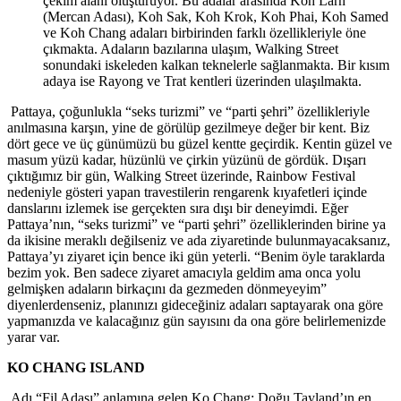
çekim alanı oluşturuyor. Bu adalar arasında Koh Larn
(Mercan Adası), Koh Sak, Koh Krok, Koh Phai, Koh Samed
ve Koh Chang adaları birbirinden farklı özellikleriyle öne
çıkmakta. Adaların bazılarına ulaşım, Walking Street
sonundaki iskeleden kalkan teknelerle sağlanmakta. Bir kısım
adaya ise Rayong ve Trat kentleri üzerinden ulaşılmakta.
Pattaya, çoğunlukla “seks turizmi” ve “parti şehri” özellikleriyle
anılmasına karşın, yine de görülüp gezilmeye değer bir kent. Biz
dört gece ve üç günümüzü bu güzel kentte geçirdik. Kentin güzel ve
masum yüzü kadar, hüzünlü ve çirkin yüzünü de gördük. Dışarı
çıktığımız bir gün, Walking Street üzerinde, Rainbow Festival
nedeniyle gösteri yapan travestilerin rengarenk kıyafetleri içinde
danslarını izlemek ise gerçekten sıra dışı bir deneyimdi. Eğer
Pattaya’nın, “seks turizmi” ve “parti şehri” özelliklerinden birine ya
da ikisine meraklı değilseniz ve ada ziyaretinde bulunmayacaksanız,
Pattaya’yı ziyaret için bence iki gün yeterli. “Benim öyle taraklarda
bezim yok. Ben sadece ziyaret amacıyla geldim ama onca yolu
gelmişken adaların birkaçını da gezmeden dönmeyeyim”
diyenlerdenseniz, planınızı gideceğiniz adaları saptayarak ona göre
yapmanızda ve kalacağınız gün sayısını da ona göre belirlemenizde
yarar var.
KO CHANG ISLAND
Adı “Fil Adası” anlamına gelen Ko Chang; Doğu Tayland’ın en