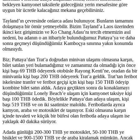
bekleyen kamyonet taksilerle gideceğiniz yerin mesafesine göre
uygun bir ücretle kalacağınız mekana geçebilirsiniz.
Tayland’ın çevresinde onlarca adası bulunuyor. Bunların tamamını
dolaşmaya bir ömür yetmeyebilir. Bizim Tayland’a Laos üzerinden
ikinci kez girişimizin ve Ko Chang Adası’nı tercih etmemizin asıl
nedeni, bu adanın o an itibariyle bulunduğumuz Pattaya’ya ve daha
sonra geçmeyi düşündüğümüz Kamboçya sınırına yakın konumda
olmasıydı.
Biz; Pattaya’dan Trat’a doğrudan minivan ulaşımı olmasına karşın,
bilet satılan yeri bulamadığımız ve zamanımız da olmadığı için önce
kişi başı 69 THB ödeyerek otobüsle Rayong Kenti’ne, oradan da bir
minivanla kişi başı 200 THB ödeyerek Trat’a geldik. Trat’tan feribot
iskelesine tranfer ve feribot geçişi için kişi başı 150 THB ödeyip
kombine bilet satın aldık. Adaya geçtikten sonra da konaklamayı
düşündüğümüz Lonely Beach’e ulaşım için kamyonet taksiye kişi
başı 100 THB ödedik. Böylelikle Pattaya’dan adaya ulaşım, kişi
başı 519 THB ve on iki saatimize maloldu. Feribotlarda ayrıca
kamyon, araba ve motosiklet de taşınıyor. Eski olmasına karşın
içinde tuvaleti ve küçük bir büfesi olan feribotla adaya ulaşım ise
yaklaşık 40 dakika sürüyor.
Adada günlüğü 200-300 THB ye motosiklet, 50-100 THB ye
bisiklet ve 900-1500 THB ye de araba kiralamak mümkün. Ancak