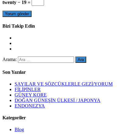
twenty − 19 =
Bizi Takip Edin
Arama:
Son Yazılar
SAYILAR VE SÖZCÜKLERLE GEZİ/YORUM
FİLİPİNLER
GÜNEY KORE
DOĞAN GÜNEŞİN ÜLKESİ / JAPONYA
ENDONEZYA
Kategoriler
Blog