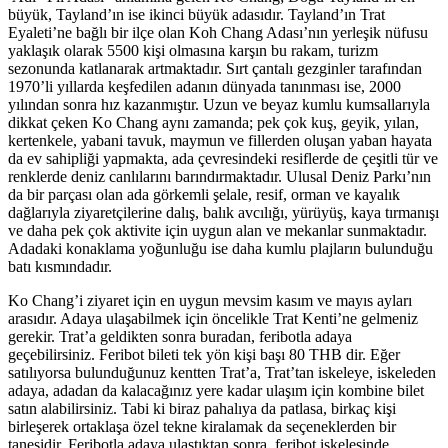
büyük, Tayland’ın ise ikinci büyük adasıdır. Tayland’ın Trat
Eyaleti’ne bağlı bir ilçe olan Koh Chang Adası’nın yerleşik nüfusu
yaklaşık olarak 5500 kişi olmasına karşın bu rakam, turizm
sezonunda katlanarak artmaktadır. Sırt çantalı gezginler tarafından
1970’li yıllarda keşfedilen adanın dünyada tanınması ise, 2000
yılından sonra hız kazanmıştır. Uzun ve beyaz kumlu kumsallarıyla
dikkat çeken Ko Chang aynı zamanda; pek çok kuş, geyik, yılan,
kertenkele, yabani tavuk, maymun ve fillerden oluşan yaban hayata
da ev sahipliği yapmakta, ada çevresindeki resiflerde de çeşitli tür ve
renklerde deniz canlılarını barındırmaktadır. Ulusal Deniz Parkı’nın
da bir parçası olan ada görkemli şelale, resif, orman ve kayalık
dağlarıyla ziyaretçilerine dalış, balık avcılığı, yürüyüş, kaya tırmanışı
ve daha pek çok aktivite için uygun alan ve mekanlar sunmaktadır.
Adadaki konaklama yoğunluğu ise daha kumlu plajların bulunduğu
batı kısmındadır.
Ko Chang’i ziyaret için en uygun mevsim kasım ve mayıs ayları
arasıdır. Adaya ulaşabilmek için öncelikle Trat Kenti’ne gelmeniz
gerekir. Trat’a geldikten sonra buradan, feribotla adaya
geçebilirsiniz. Feribot bileti tek yön kişi başı 80 THB dir. Eğer
satılıyorsa bulunduğunuz kentten Trat’a, Trat’tan iskeleye, iskeleden
adaya, adadan da kalacağınız yere kadar ulaşım için kombine bilet
satın alabilirsiniz. Tabi ki biraz pahalıya da patlasa, birkaç kişi
birleşerek ortaklaşa özel tekne kiralamak da seçeneklerden bir
tanesidir. Feribotla adaya ulaştıktan sonra, feribot iskelesinde