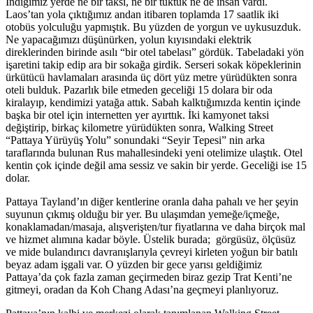
İndiğimiz yerde ne bir taksi, ne bir tuktuk ne de insan vardı.
Laos’tan yola çıktığımız andan itibaren toplamda 17 saatlik iki
otobüs yolculuğu yapmıştık. Bu yüzden de yorgun ve uykusuzduk.
Ne yapacağımızı düşünürken, yolun kıyısındaki elektrik
direklerinden birinde asılı “bir otel tabelası” gördük. Tabeladaki yön
işaretini takip edip ara bir sokağa girdik. Serseri sokak köpeklerinin
ürkütücü havlamaları arasında üç dört yüz metre yürüdükten sonra
oteli bulduk. Pazarlık bile etmeden geceliği 15 dolara bir oda
kiralayıp, kendimizi yatağa attık. Sabah kalktığımızda kentin içinde
başka bir otel için internetten yer ayırttık. İki kamyonet taksi
değiştirip, birkaç kilometre yürüdükten sonra, Walking Street
“Pattaya Yürüyüş Yolu” sonundaki “Seyir Tepesi” nin arka
taraflarında bulunan Rus mahallesindeki yeni otelimize ulaştık. Otel
kentin çok içinde değil ama sessiz ve sakin bir yerde. Geceliği ise 15
dolar.
Pattaya Tayland’ın diğer kentlerine oranla daha pahalı ve her şeyin
suyunun çıkmış olduğu bir yer. Bu ulaşımdan yemeğe/içmeğe,
konaklamadan/masaja, alışverişten/tur fiyatlarına ve daha birçok mal
ve hizmet alımına kadar böyle. Üstelik burada; görgüsüz, ölçüsüz
ve mide bulandırıcı davranışlarıyla çevreyi kirleten yoğun bir batılı
beyaz adam işgali var. O yüzden bir gece yarısı geldiğimiz
Pattaya’da çok fazla zaman geçirmeden biraz gezip Trat Kenti’ne
gitmeyi, oradan da Koh Chang Adası’na geçmeyi planlıyoruz.