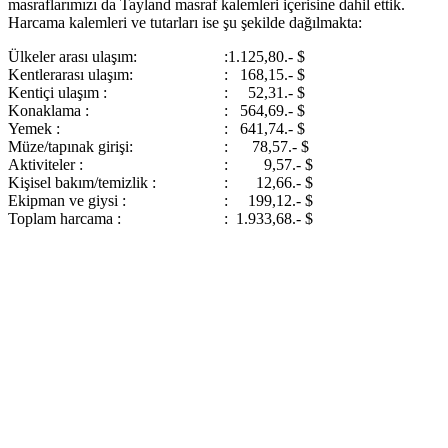
masraflarımızı da Tayland masraf kalemleri içerisine dahil ettik.
Harcama kalemleri ve tutarları ise şu şekilde dağılmakta:
Ülkeler arası ulaşım:
:1.125,80.- $
Kentlerarası ulaşım:
: 168,15.- $
Kentiçi ulaşım :
: 52,31.- $
Konaklama :
: 564,69.- $
Yemek :
: 641,74.- $
Müze/tapınak girişi:
: 78,57.- $
Aktiviteler :
: 9,57.- $
Kişisel bakım/temizlik :
: 12,66.- $
Ekipman ve giysi :
: 199,12.- $
Toplam harcama :
: 1.933,68.- $