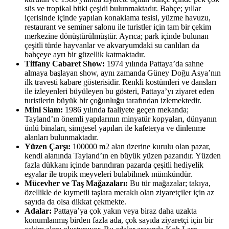
süs ve tropikal bitki çeşidi bulunmaktadır. Bahçe; yıllar
içerisinde içinde yapılan konaklama tesisi, yüzme havuzu,
restaurant ve seminer salonu ile turistler için tam bir çekim
merkezine dönüştürülmüştür. Ayrıca; park içinde bulunan
çeşitli türde hayvanlar ve akvaryumdaki su canlıları da
bahçeye ayrı bir güzellik katmaktadır.
Tiffany Cabaret Show:
1974 yılında Pattaya’da sahne
almaya başlayan show, aynı zamanda Güney Doğu Asya’nın
ilk travesti kabare gösterisidir. Renkli kostümleri ve dansları
ile izleyenleri büyüleyen bu gösteri, Pattaya’yı ziyaret eden
turistlerin büyük bir çoğunluğu tarafından izlemektedir.
Mini Siam:
1986 yılında faaliyete geçen mekanda;
Tayland’ın önemli yapılarının minyatür kopyaları, dünyanın
ünlü binaları, simgesel yapıları ile kafeterya ve dinlenme
alanları bulunmaktadır.
Yüzen Çarşı:
100000 m2 alan üzerine kurulu olan pazar,
kendi alanında Tayland’ın en büyük yüzen pazarıdır. Yüzden
fazla dükkanı içinde barındıran pazarda çeşitli hediyelik
eşyalar ile tropik meyveleri bulabilmek mümkündür.
Mücevher ve Taş Mağazaları:
Bu tür mağazalar; takıya,
özellikle de kıymetli taşlara meraklı olan ziyaretçiler için az
sayıda da olsa dikkat çekmekte.
Adalar:
Pattaya’ya çok yakın veya biraz daha uzakta
konumlanmış birden fazla ada, çok sayıda ziyaretçi için bir