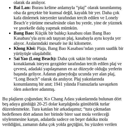
olarak da anılıyor.
Bai Lan:
Burası kelime anlamıyla “plaj” olarak tanımlanmış
olsa da gerçekte bir kumsal değil, kayalık bir yer. Daha çok
kafa dinlemek isteyenler tarafından tercih edilen ve Lonely
Beach’e yürüme mesafesinde olan bu yerde, yine de yüzmek
ve şnorkelle dalış yapmak mümkün.
Bang Bao:
Küçük bir balıkçı kasabası olan Bang Bao
Kasabası’yla aynı adı taşıyan plaj, kasabayla aynı koyda yer
alıyor. Aralarındaki mesafe ise iki kilometre.
Klong Kloi:
Plaja, Bang Bao Kasabası’ndan yarım saatlik bir
yürüyüşle ulaşılabilir.
Sai Yao (Long Beach):
Daha çok sakin bir ortamda
konaklamak isteyen gezginler tarafından tercih edilen plaj ve
çevresi, adadaki yapılaşmanın en az düzeyde olduğu yerlerin
başında geliyor. Adanın güneydoğu ucunda yer alan plaj,
“Long Beach” olarak da anılıyor. Plaj yakınlarında
konumlanmış bir anıt; 1941 yılında Fransızlarla savaşırken
ölen askerlere adanmış.
Bu plajların çoğundan; Ko Chang Adası yakınlarında bulunan dört
beş adaya günlüğü 20-25 dolar karşılığında günübirlik turlar
düzenlenmekte. Tura katılan bir arkadaşımız; “tura çıkmadan
hedeflenen dört adanın her birinde birer saat mola verileceği
söylenmesine karşın, adalarda sadece on beşer dakika mola
verildiğini, zamanın daha çok yolda geçtiğini, bu yüzden verilen