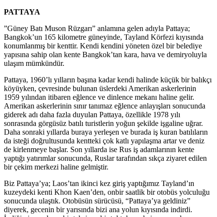
PATTAYA
”Güney Batı Muson Rüzgarı” anlamına gelen adıyla Pattaya;
Bangkok’un 165 kilometre güneyinde, Tayland Körfezi kıyısında
konumlanmış bir kenttir. Kendi kendini yöneten özel bir belediye
yapısına sahip olan kente Bangkok’tan kara, hava ve demiryoluyla
ulaşım mümkündür.
Pattaya, 1960’lı yılların başına kadar kendi halinde küçük bir balıkçı
köyüyken, çevresinde bulunan üslerdeki Amerikan askerlerinin
1959 yılından itibaren eğlence ve dinlence mekanı haline gelir.
Amerikan askerlerinin sınır tanımaz eğlence anlayışları sonucunda
giderek adı daha fazla duyulan Pattaya, özellikle 1978 yılı
sonrasında görgüsüz batılı turistlerin yoğun şekilde işgaline uğrar.
Daha sonraki yıllarda buraya yerleşen ve burada iş kuran batılıların
da isteği doğrultusunda kentteki çok katlı yapılaşma artar ve deniz
de kirlenmeye başlar. Son yıllarda ise Rus iş adamlarının kente
yaptığı yatırımlar sonucunda, Ruslar tarafından sıkça ziyaret edilen
bir çekim merkezi haline gelmiştir.
Biz Pattaya’ya; Laos’tan ikinci kez giriş yaptığımız Tayland’ın
kuzeydeki kenti Khon Kaen’den, onbir saatlik bir otobüs yolculuğu
sonucunda ulaştık. Otobüsün sürücüsü, “Pattaya’ya geldiniz”
diyerek, gecenin bir yarısında bizi ana yolun kıyısında indirdi.