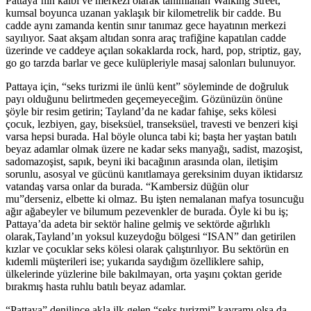
Pattaya’nın kalbi ve merkezi olarak tanımlanan Walking Street,
kumsal boyunca uzanan yaklaşık bir kilometrelik bir cadde. Bu
cadde aynı zamanda kentin sınır tanımaz gece hayatının merkezi
sayılıyor. Saat akşam altıdan sonra araç trafiğine kapatılan cadde
üzerinde ve caddeye açılan sokaklarda rock, hard, pop, striptiz, gay,
go go tarzda barlar ve gece kulüpleriyle masaj salonları bulunuyor.
Pattaya için, “seks turizmi ile ünlü kent” söyleminde de doğruluk
payı olduğunu belirtmeden geçemeyeceğim. Gözünüzün önüne
şöyle bir resim getirin; Tayland’da ne kadar fahişe, seks kölesi
çocuk, lezbiyen, gay, biseksüel, transeksüel, travesti ve benzeri kişi
varsa hepsi burada. Hal böyle olunca tabi ki; başta her yaştan batılı
beyaz adamlar olmak üzere ne kadar seks manyağı, sadist, mazoşist,
sadomazoşist, sapık, beyni iki bacağının arasında olan, iletişim
sorunlu, asosyal ve gücünü kanıtlamaya gereksinim duyan iktidarsız
vatandaş varsa onlar da burada. “Kambersiz düğün olur
mu”derseniz, elbette ki olmaz. Bu işten nemalanan mafya tosuncuğu
ağır ağabeyler ve bilumum pezevenkler de burada. Öyle ki bu iş;
Pattaya’da adeta bir sektör haline gelmiş ve sektörde ağırlıklı
olarak,Tayland’ın yoksul kuzeydoğu bölgesi “ISAN” dan getirilen
kızlar ve çocuklar seks kölesi olarak çalıştırılıyor. Bu sektörün en
kıdemli müşterileri ise; yukarıda saydığım özelliklere sahip,
ülkelerinde yüzlerine bile bakılmayan, orta yaşını çoktan geride
bırakmış hasta ruhlu batılı beyaz adamlar.
“Pattaya” denilince akla ilk gelen “seks turizmi” kavramı olsa da,