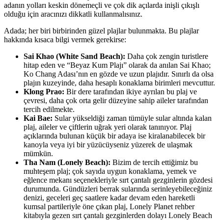
adanın yolları keskin dönemeçli ve çok dik açılarda inişli çıkışlı
olduğu için aracınızı dikkatli kullanmalısınız.
Adada; her biri birbirinden güzel plajlar bulunmakta. Bu plajlar
hakkında kısaca bilgi vermek gerekirse:
Sai Khao (White Sand Beach):
Daha çok zengin turistlere
hitap eden ve “Beyaz Kum Plajı” olarak da anılan Sai Khao;
Ko Chang Adası’nın en gözde ve uzun plajıdır. Sınırlı da olsa
plajın kuzeyinde, daha hesaplı konaklama birimleri mevcuttur.
Klong Prao:
Bir dere tarafından ikiye ayrılan bu plaj ve
çevresi, daha çok orta gelir düzeyine sahip aileler tarafından
tercih edilmekte.
Kai Bae:
Sular yükseldiği zaman tümüyle sular altında kalan
plaj, aileler ve çiftlerin uğrak yeri olarak tanınıyor. Plaj
açıklarında bulunan küçük bir adaya ise kiralanabilecek bir
kanoyla veya iyi bir yüzücüyseniz yüzerek de ulaşmak
mümkün.
Tha Nam (Lonely Beach):
Bizim de tercih ettiğimiz bu
muhteşem plaj; çok sayıda uygun konaklama, yemek ve
eğlence mekanı seçenekleriyle sırt çantalı gezginlerin gözdesi
durumunda. Gündüzleri berrak sularında serinleyebileceğiniz
denizi, geceleri geç saatlere kadar devam eden hareketli
kumsal partileriyle öne çıkan plaj, Lonely Planet rehber
kitabıyla gezen sırt çantalı gezginlerden dolayı Lonely Beach