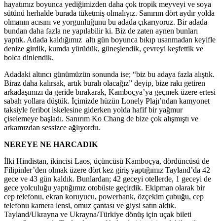
hayatımız boyunca yediğimizden daha çok tropik meyveyi ve soya
sütünü herhalde burada tüketmiş olmalıyız. Sanırım dört aydır yolda
olmanın acısını ve yorgunluğunu bu adada çıkarıyoruz. Bir adada
bundan daha fazla ne yapılabilir ki. Biz de zaten aynen bunları
yaptık. Adada kaldığımız altı gün boyunca bıkıp usanmadan keyifle
denize girdik, kumda yürüdük, güneşlendik, çevreyi keşfettik ve
bolca dinlendik.
Adadaki altıncı günümüzün sonunda ise; “biz bu adaya fazla alıştık.
Biraz daha kalırsak, artık buralı olacağız” deyip, bize rakı getiren
arkadaşımızı da geride bırakarak, Kamboçya’ya geçmek üzere ertesi
sabah yollara düştük. İçimizde hüzün Lonely Plajı’ndan kamyonet
taksiyle feribot iskelesine giderken yolda hafif bir yağmur
çiselemeye başladı. Sanırım Ko Chang de bize çok alışmıştı ve
arkamızdan sessizce ağlıyordu.
NEREYE NE HARCADIK
İlki Hindistan, ikincisi Laos, üçüncüsü Kamboçya, dördüncüsü de
Filipinler’den olmak üzere dört kez giriş yaptığımız Tayland’da 42
gece ve 43 gün kaldık. Bunlardan; 42 geceyi otellerde, 1 geceyi de
gece yolculuğu yaptığımız otobüste geçirdik. Ekipman olarak bir
cep telefonu, ekran koruyucu, powerbank, özçekim çubuğu, cep
telefonu kamera lensi, omuz çantası ve giysi satın aldık.
Tayland/Ukrayna ve Ukrayna/Türkiye dönüş için uçak bileti