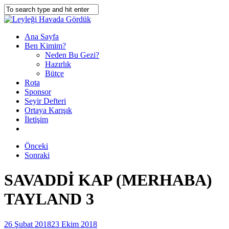
Ana Sayfa
Ben Kimim?
Neden Bu Gezi?
Hazırlık
Bütçe
Rota
Sponsor
Seyir Defteri
Ortaya Karışık
İletişim
Önceki
Sonraki
SAVADDİ KAP (MERHABA)
TAYLAND 3
26 Şubat 2018
23 Ekim 2018