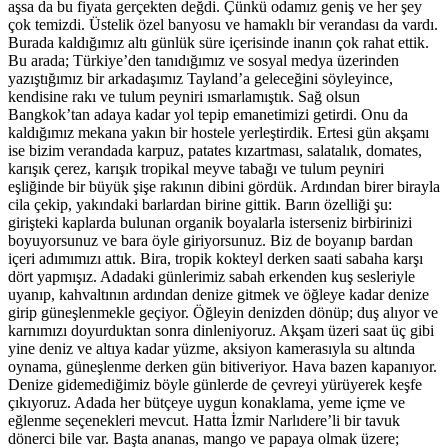
aşsa da bu fiyata gerçekten değdi. Çünkü odamız geniş ve her şey
çok temizdi. Üstelik özel banyosu ve hamaklı bir verandası da vardı.
Burada kaldığımız altı günlük süre içerisinde inanın çok rahat ettik.
Bu arada; Türkiye’den tanıdığımız ve sosyal medya üzerinden
yazıştığımız bir arkadaşımız Tayland’a geleceğini söyleyince,
kendisine rakı ve tulum peyniri ısmarlamıştık. Sağ olsun
Bangkok’tan adaya kadar yol tepip emanetimizi getirdi. Onu da
kaldığımız mekana yakın bir hostele yerleştirdik. Ertesi gün akşamı
ise bizim verandada karpuz, patates kızartması, salatalık, domates,
karışık çerez, karışık tropikal meyve tabağı ve tulum peyniri
eşliğinde bir büyük şişe rakının dibini gördük. Ardından birer birayla
cila çekip, yakındaki barlardan birine gittik. Barın özelliği şu:
girişteki kaplarda bulunan organik boyalarla isterseniz birbirinizi
boyuyorsunuz ve bara öyle giriyorsunuz. Biz de boyanıp bardan
içeri adımımızı attık. Bira, tropik kokteyl derken saati sabaha karşı
dört yapmışız. Adadaki günlerimiz sabah erkenden kuş sesleriyle
uyanıp, kahvaltının ardından denize gitmek ve öğleye kadar denize
girip güneşlenmekle geçiyor. Öğleyin denizden dönüp; duş alıyor ve
karnımızı doyurduktan sonra dinleniyoruz. Akşam üzeri saat üç gibi
yine deniz ve altıya kadar yüzme, aksiyon kamerasıyla su altında
oynama, güneşlenme derken gün bitiveriyor. Hava bazen kapanıyor.
Denize gidemediğimiz böyle günlerde de çevreyi yürüyerek keşfe
çıkıyoruz. Adada her bütçeye uygun konaklama, yeme içme ve
eğlenme seçenekleri mevcut. Hatta İzmir Narlıdere’li bir tavuk
dönerci bile var. Başta ananas, mango ve papaya olmak üzere;